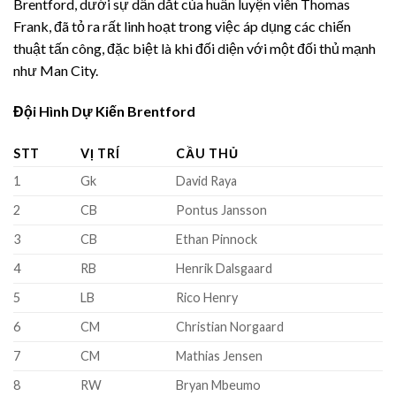
Brentford, dưới sự dẫn dắt của huấn luyện viên Thomas
Frank, đã tỏ ra rất linh hoạt trong việc áp dụng các chiến
thuật tấn công, đặc biệt là khi đối diện với một đối thủ mạnh
như Man City.
Đội Hình Dự Kiến Brentford
STT
VỊ TRÍ
CẦU THỦ
1
Gk
David Raya
2
CB
Pontus Jansson
3
CB
Ethan Pinnock
4
RB
Henrik Dalsgaard
5
LB
Rico Henry
6
CM
Christian Norgaard
7
CM
Mathias Jensen
8
RW
Bryan Mbeumo