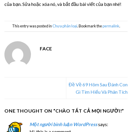
của bạn. Sửa hoặc xóa nó, và bắt đầu bài viết của bạn nhé!
This entry was posted in
Chưa phân loại
. Bookmark the
permalink
.
FACE
Đề Về 69 Hôm Sau Đánh Con
Gì Tìm Hiểu Và Phân Tích
ONE THOUGHT ON “
CHÀO TẤT CẢ MỌI NGƯỜI!
”
Một người bình luận WordPress
says:
Hi, this is a comment.